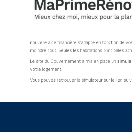
nouvelle aide financière s'adapte en fonction de 
moindre coût. Seules les habitations principales a
Le site du Gouvernement a mis en place un
simula
votre logement.
Vous pouvez retrouver le simulateur sur le lien suiv