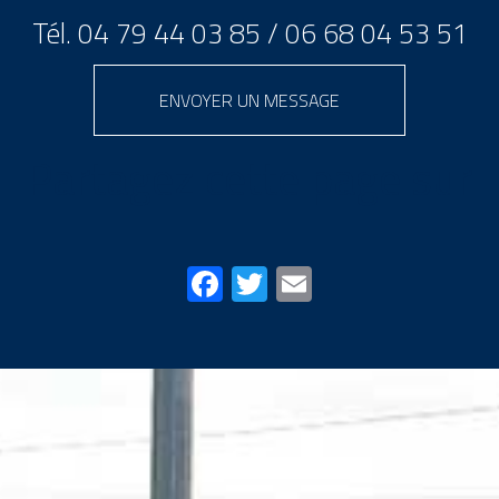
Tél.
04 79 44 03 85
/
06 68 04 53 51
ENVOYER UN MESSAGE
Partagez cette page sur
Facebook
Twitter
Email