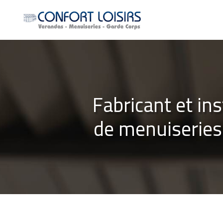
Aller
au
contenu
principal
Fabricant et ins
de menuiseries