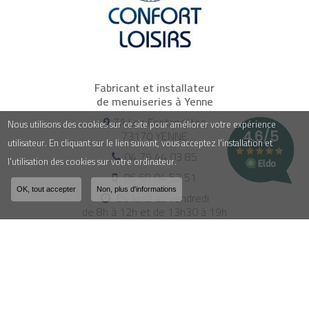
Fabricant et installateur
de menuiseries à Yenne
ZA Les Fontanettes
Nous utilisons des cookies sur ce site pour améliorer votre expérience
73170 YENNE
utilisateur. En cliquant sur le lien suivant, vous acceptez l'installation et
04 79 44 03 85
l'utilisation des cookies sur votre ordinateur.
06 68 04 53 51
OK, tout accepter
Non, plus d'informations
Du lundi au vendredi
de 8h à 12h et de 13h30 à 19h
Le samedi sur rendez-vous
Suivez-nous sur les reseaux sociaux :