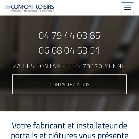
Toggl
navig
Aller
au
04 79 44 03 85
contenu
principal
06 68 04 53 51
ZA LES FONTANETTES 73170 YENNE
CONTACTEZ-
NOUS
Votre fabricant et installateur de
portails et clôtures vous présente