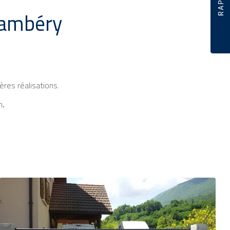
Chambéry
res réalisations.
n
.