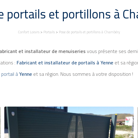
 portails et portillons à 
Confort Loisirs
>
Portails
>
Pose de portails et portillons à Chambéry
Fabricant et installateur de menuiseries
vous présente ses derniè
tations :
Fabricant et installateur de portails à Yenne
et sa régio
 portail à
Yenne
et sa région. Nous sommes à votre disposition !