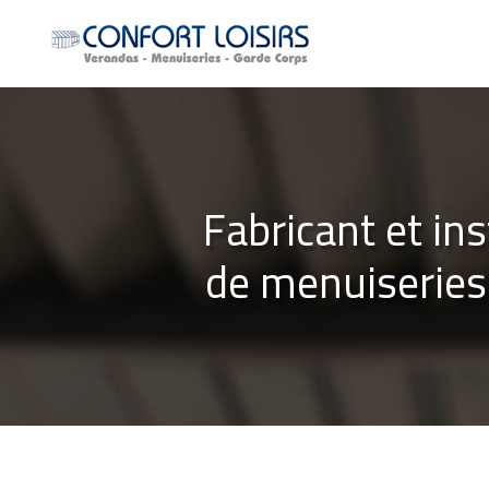
Aller
au
contenu
principal
Fabricant et ins
de menuiseries