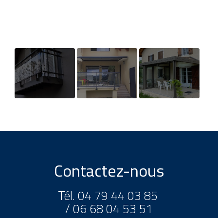
Fourniture et
Pose de
Création d'une
pose d'un
gardes-corps en
extension sur
garde-corps
aluminium à
mesure à
vitré proche de
Yenne près de
Ambérieu-en-
chambéry
Chambéry.
Bugey
Contactez-nous
Tél.
04 79 44 03 85
/
06 68 04 53 51