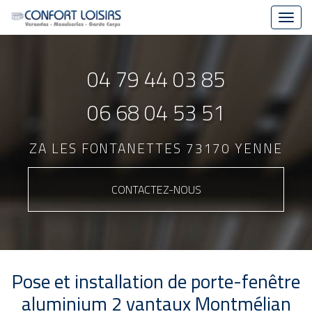
Toggl
navig
Aller
au
04 79 44 03 85
contenu
principal
06 68 04 53 51
ZA LES FONTANETTES 73170 YENNE
CONTACTEZ-
NOUS
Pose et installation de porte-fenêtre
aluminium 2 vantaux Montmélian