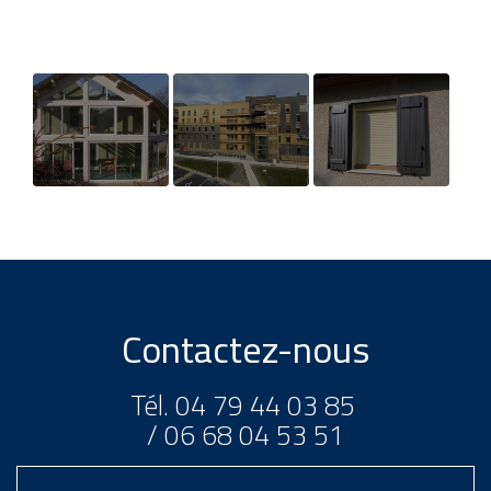
Fabrication et
Création d'un
Fourniture et
pose de
bâtiment de
pose de volets
vérandas dans
bureaux à La
à Chambéry
l'Ain, en Savoie
Motte-Servolex
et en Isère
Contactez-nous
Tél.
04 79 44 03 85
/
06 68 04 53 51