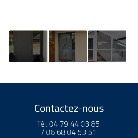
Installation de
Réalisation
Installation d'un
portes d'entrée
d'une porte
SAS
à Pont de
d'entrée en
Beauvoisin
aluminium à
Yenne
Contactez-nous
Tél.
04 79 44 03 85
/
06 68 04 53 51