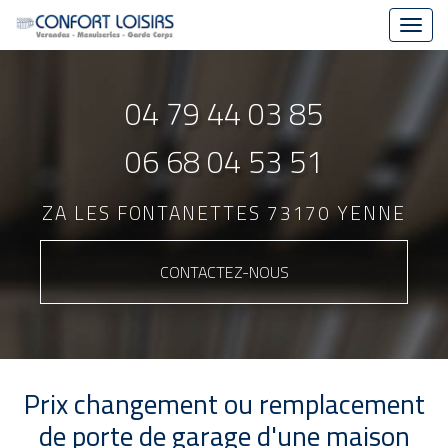
Toggl
navig
Aller
au
04 79 44 03 85
contenu
principal
06 68 04 53 51
ZA LES FONTANETTES 73170 YENNE
CONTACTEZ-
NOUS
Prix changement ou remplacement
de porte de garage d'une maison