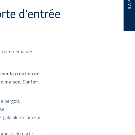
orte d'entrée
r toute demande
 pour la création de
de maison
, Confort
de pergola
sse
ergola aluminium sur
marquise de porte