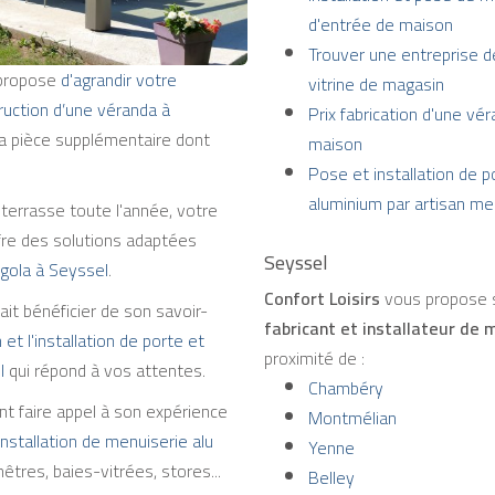
d'entrée de maison
Trouver une entreprise d
propose
d'agrandir votre
vitrine de magasin
truction d’une véranda à
Prix fabrication d'une v
la pièce supplémentaire dont
maison
Pose et installation de po
aluminium par artisan me
 terrasse toute l'année, votre
fre des solutions adaptées
Seyssel
gola à Seyssel
.
Confort Loisirs
vous propose s
ait bénéficier de son savoir-
fabricant et installateur de 
 et l'installation de porte et
proximité de :
l
qui répond à vos attentes.
Chambéry
 faire appel à son expérience
Montmélian
'installation de menuiserie alu
Yenne
êtres, baies-vitrées, stores...
Belley