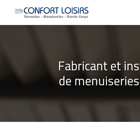
Aller
au
contenu
principal
Fabricant et ins
de menuiseries