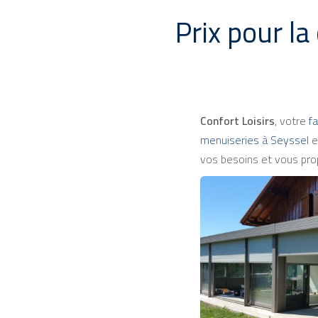
Prix pour la
Confort Loisirs
, votre
fa
menuiseries à Seyssel
e
vos besoins et vous pro