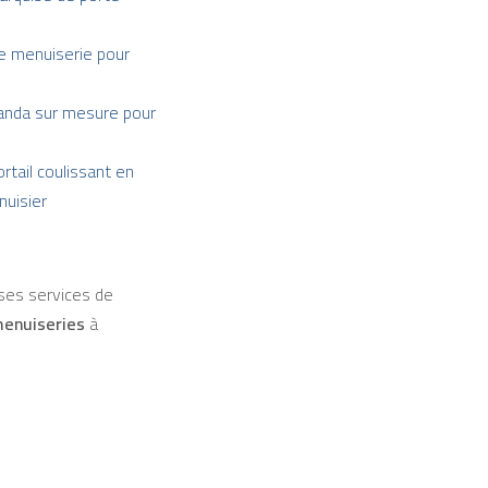
e menuiserie pour
éranda sur mesure pour
rtail coulissant en
nuisier
es services de
menuiseries
à