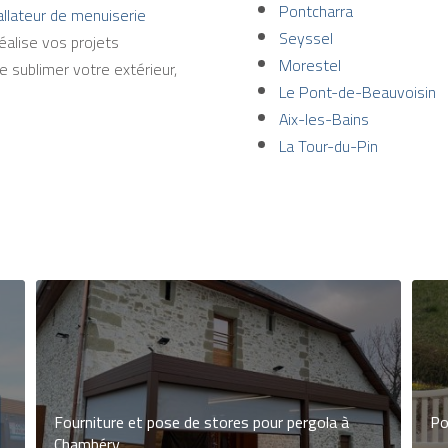
Pontcharra
tallateur de menuiserie
Seyssel
éalise vos projets
Morestel
 sublimer votre extérieur,
Le Pont-de-Beauvoisin
Aix-les-Bains
La Tour-du-Pin
Fourniture et pose de stores pour pergola à
Po
Chambéry