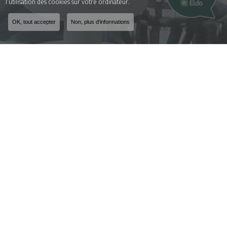
l'utilisation des cookies sur votre ordinateur.
OK, tout accepter
Non, plus d'informations
Fabricant et installateur
de menuiseries à Yenne
ZA Les Fontanettes