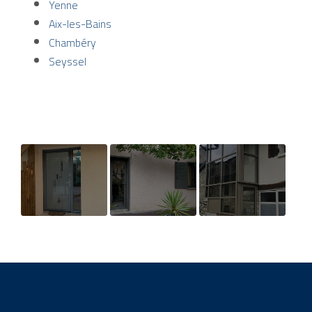
Yenne
Aix-les-Bains
Chambéry
Seyssel
Réalisation
Rénovation
Réalisation d'un
d'une porte
thermique d'une
SAS d'entrée
d'entrée en
maison à Aix les
aluminium à
Bains
Yenne