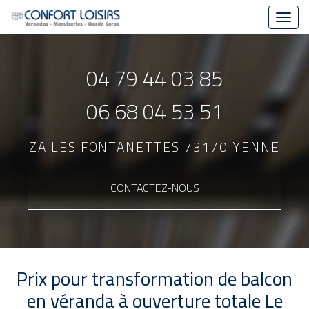
Toggl
navig
Aller
au
04 79 44 03 85
contenu
principal
06 68 04 53 51
ZA LES FONTANETTES 73170 YENNE
CONTACTEZ-
NOUS
Prix pour transformation de balcon
en véranda à ouverture totale Le