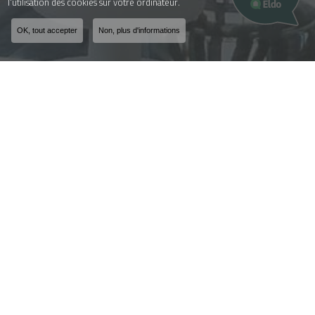
l'utilisation des cookies sur votre ordinateur.
OK, tout accepter
Non, plus d'informations
Fabricant et installateur
de menuiseries à Yenne
ZA Les Fontanettes