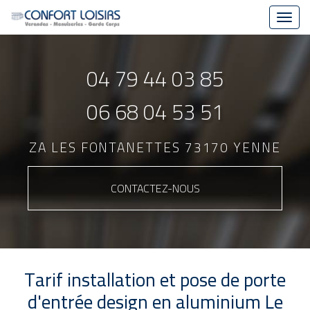
Toggl
navig
Aller
au
04 79 44 03 85
contenu
principal
06 68 04 53 51
ZA LES FONTANETTES 73170 YENNE
CONTACTEZ-
NOUS
Tarif installation et pose de porte
d'entrée design en aluminium Le