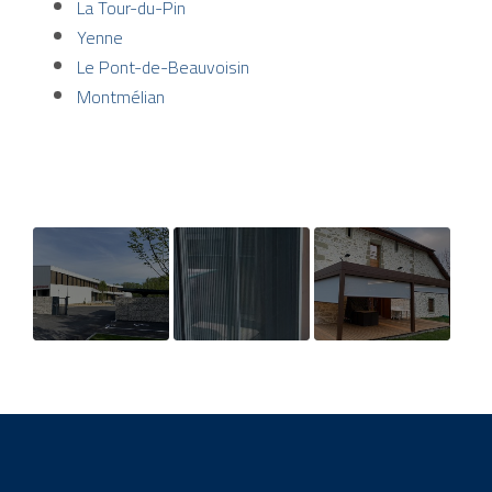
La Tour-du-Pin
Yenne
Le Pont-de-Beauvoisin
Montmélian
Fabrication et
Pose de
Pose de stores
pose de châssis
moustiquaires à
pour pergola à
aluminium au
Yenne et ses
Aix les bains et
Bourget-du-lac
alentours
sa région