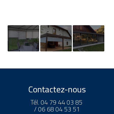
Fourniture et
Fourniture et
Pose et
pose de stores
pose de stores
fabrication sur-
intérieurs à
pour pergola à
mesure de
Chambéry
Chambéry
véranda en
Savoie
Contactez-nous
Tél.
04 79 44 03 85
/
06 68 04 53 51