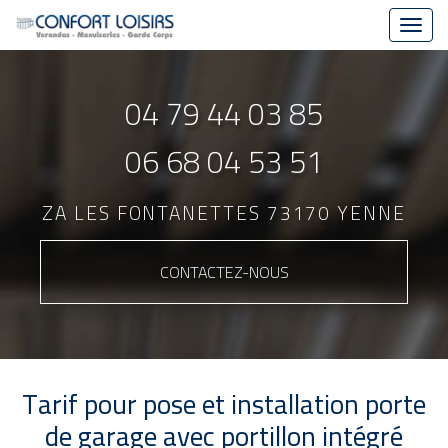
Toggl
navig
Aller
au
04 79 44 03 85
contenu
principal
06 68 04 53 51
ZA LES FONTANETTES 73170 YENNE
CONTACTEZ-
NOUS
Tarif pour pose et installation porte
de garage avec portillon intégré