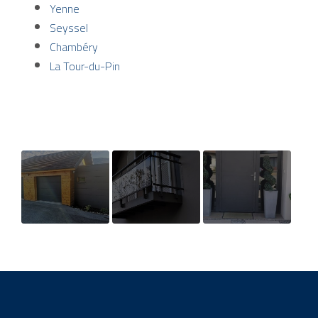
Yenne
Seyssel
Chambéry
La Tour-du-Pin
Installation de
Fourniture et
Création et
porte de garage
pose d'un
installation de
dans l'Ain, en
garde-corps
porte d’entrée à
Savoie et en
vitré proche de
Chambéry
Isère
chambéry