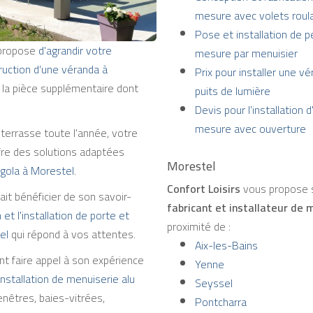
mesure avec volets roul
Pose et installation de p
propose
d'agrandir votre
mesure par menuisier
truction d’une véranda à
Prix pour installer une v
 la pièce supplémentaire dont
puits de lumière
Devis pour l'installation 
mesure avec ouverture
 terrasse toute l'année, votre
fre des solutions adaptées
Morestel
gola à Morestel
.
Confort Loisirs
vous propose s
ait bénéficier de son savoir-
fabricant et installateur de 
 et l'installation de porte et
proximité de :
el
qui répond à vos attentes.
Aix-les-Bains
 faire appel à son expérience
Yenne
'installation de menuiserie alu
Seyssel
nêtres, baies-vitrées,
Pontcharra