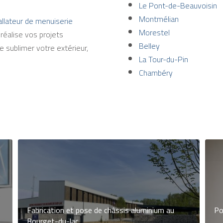
Le Pont-de-Beauvoisin
Montmélian
tallateur de menuiserie
Morestel
réalise vos projets
Belley
 sublimer votre extérieur,
La Tour-du-Pin
Chambéry
Fabrication et pose de châssis aluminium au
Po
Bourget-du-lac