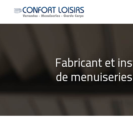
Aller
au
contenu
principal
Fabricant et ins
de menuiseries