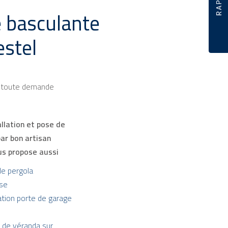
e basculante
estel
r toute demande
allation et pose de
ar bon artisan
ous propose aussi
de pergola
sse
lation porte de garage
n de véranda sur