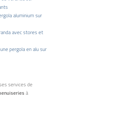
ants
ergola aluminium sur
éranda avec stores et
d'une pergola en alu sur
es services de
menuiseries
à