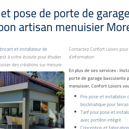
n et pose de porte de garag
bon artisan menuisier Mor
bricant et installateur de
Contactez Confort Loisirs pou
est à votre écoute pour étudier
d'information
poser des créations sur mesure.
En plus de ses services :
Inst
porte de garage basculante p
menuisier
, Confort Loisirs v
Prix pose et installation 
bioclimatique pour terra
Tarif pour pose et instal
avec portillon intégré
Conception et fabricatio