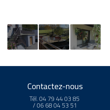
Fabrication et
Réalisation de
Rénovation des
pose de garde
garde corps à
menuiseries à
corps en tôles
Saint Paul sur
Tresserve
décoratives
Yenne
Contactez-nous
Tél.
04 79 44 03 85
/
06 68 04 53 51